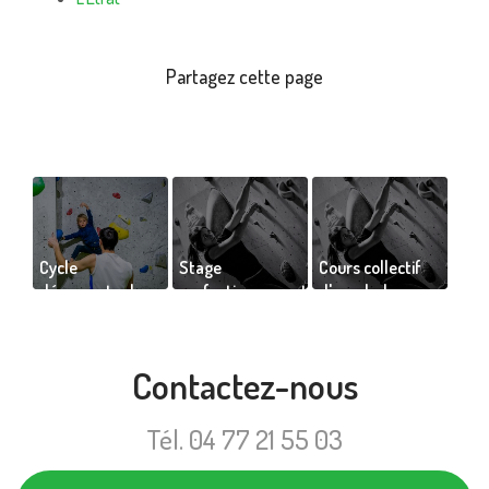
Cycle
Stage
Cours collectif
découverte de
perfectionnement
d'escalade pour
l’escalade en
d'escalade à
ado à Saint-
salle pour enfant
Saint-Étienne
Étienne
Contactez-nous
Tél.
04 77 21 55 03