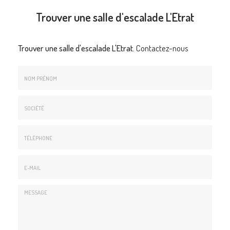
Trouver une salle d'escalade L'Etrat
Trouver une salle d'escalade L'Etrat.
Contactez-nous
Nom
&
Prénom
Société
*
:
Téléphone
E-
mail
*