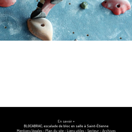
En savoir +
BLOCABRAC, escalade de bloc en salle
à Saint-Étienne
Mentions légales
-
Plan du site
-
Liens utiles
-
Secteur
-
Archives