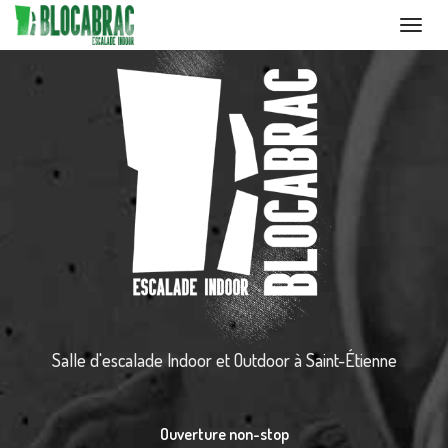
Toggl
navig
Aller
au
contenu
principal
Salle d'escalade Indoor et Outdoor
à Saint-Étienne
Ouverture non-stop