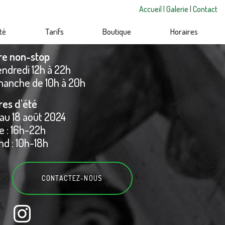
Accueil
|
Galerie
|
Contact
té
Tarifs
Boutique
Horaires
re non-stop
endredi 12h à 22h
manche de 10h à 20h
res d'été
 au 18 août 2024
 : 16h-22h
d : 10h-18h
CONTACTEZ-
NOUS