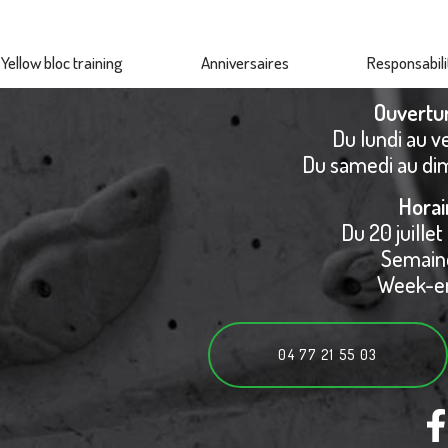
Yellow bloc training
Anniversaires
Responsabili
Ouvertu
Du lundi au v
Du samedi au di
Horai
Du 20 juillet
Semaine
Week-en
04 77 21 55 03