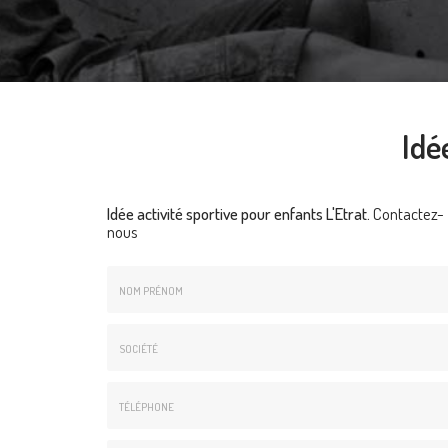
Idé
Idée activité sportive pour enfants L'Etrat.
Contactez-
nous
Nom
&
Prénom
Société
*
:
Téléphone