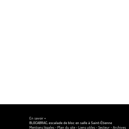
En savoir +
BLOCABRAC, escalade de bloc en salle
à Saint-Étienne
Mentions légales
-
Plan du site
-
Liens utiles
-
Secteur
-
Archives