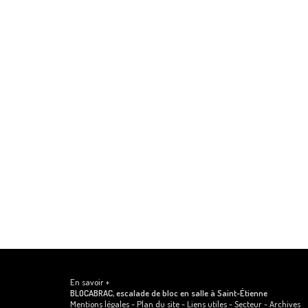
En savoir +
BLOCABRAC, escalade de bloc en salle
à Saint-Étienne
Mentions légales
-
Plan du site
-
Liens utiles
-
Secteur
-
Archives