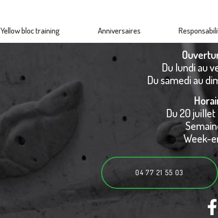
Yellow bloc training
Anniversaires
Responsabili
Ouvertu
Du lundi au v
Du samedi au di
Horai
Du 20 juillet
Semaine
Week-en
04 77 21 55 03