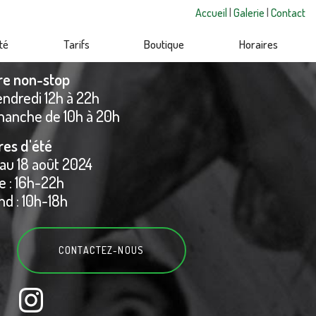
Accueil
|
Galerie
|
Contact
té
Tarifs
Boutique
Horaires
re non-stop
endredi 12h à 22h
manche de 10h à 20h
res d'été
 au 18 août 2024
 : 16h-22h
d : 10h-18h
CONTACTEZ-
NOUS