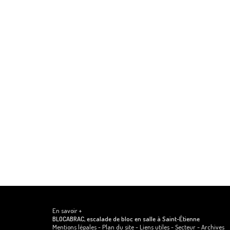
En savoir +
BLOCABRAC, escalade de bloc en salle
à Saint-Étienne
Mentions légales
-
Plan du site
-
Liens utiles
-
Secteur
-
Archives