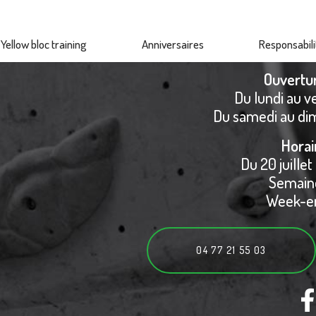
Yellow bloc training
Anniversaires
Responsabili
Ouvertu
Du lundi au v
Du samedi au di
Horai
Du 20 juillet
Semaine
Week-en
04 77 21 55 03