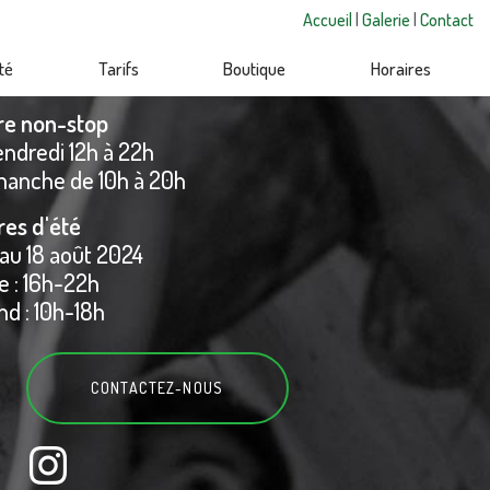
Accueil
|
Galerie
|
Contact
té
Tarifs
Boutique
Horaires
re non-stop
endredi 12h à 22h
manche de 10h à 20h
res d'été
 au 18 août 2024
 : 16h-22h
d : 10h-18h
CONTACTEZ-
NOUS