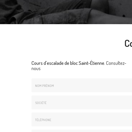
C
Cours d'escalade de bloc Saint-Étienne.
Consultez-
nous
Nom
&
Prénom
Société
*
:
Téléphone